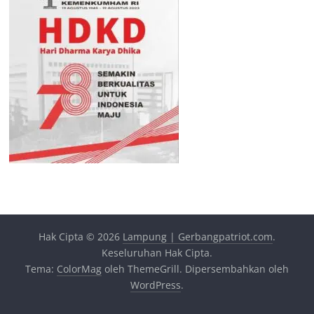
Hak Cipta © 2026
Lampung | Gerbangpatriot.com
.
Keseluruhan Hak Cipta.
Tema:
ColorMag
oleh ThemeGrill. Dipersembahkan oleh
WordPress
.